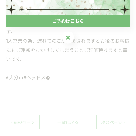
てご来店して頂けますと助かります。
ご予約はこちら
皆様に気持ち良く施術を受けて頂きたいと思っていま
す。
ご予約はこちら
1人営業の為、遅れてのご来店をされますとお後のお客様
にもご迷惑をおかけしてしまうことご理解頂けますと幸
いです。
#大分市#ヘッドス�
< 前のページ
一覧に戻る
次のページ >