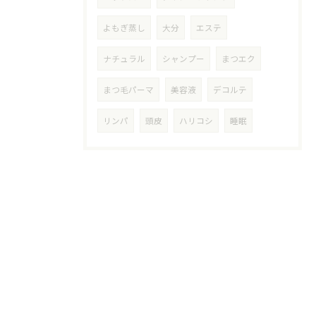
よもぎ蒸し
大分
エステ
ナチュラル
シャンプー
まつエク
まつ毛パーマ
美容液
デコルテ
リンパ
頭皮
ハリコシ
睡眠