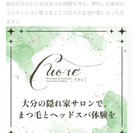
自分のからだと向き合うお時間を作り、早めにお身体の
コンディション整えることで日々の生活が楽になってき
ます♪
一度、立ち止まりご自身のからだと向き合い見つめ直し
てみませんか？
当店、男女問わずご案内しています
※全てのメニューにおいて施術前はカウンセリングを行
いますので遅れてのご来店にならないよう5分〜10分前の
ご来店をお願い致します。
また当店は駐車場がございません。近隣のコインパーキ
ングに停めてのご来店となりますのでお時間余裕をもっ