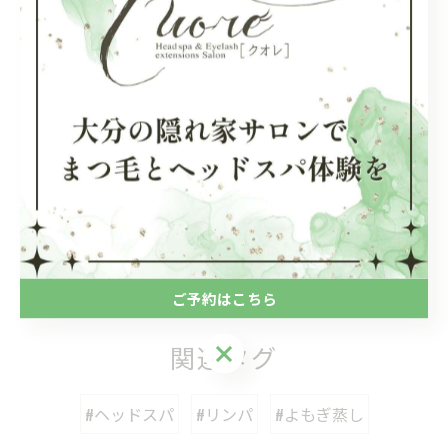
#大分市#ヘッドスパ#リンパ#バーデンス正規取扱店#よ
もぎ蒸し
大分駅近くで受けるヘッドスパ
ヘッドスパ
< 前のページ
一覧に戻る
次のページ >
ご予約はこちら
ご予約はこちら
関連タグ
#ヘッドスパ
#リンパ
#よもぎ蒸し