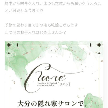
根本から栄養を入れ、まつ毛本体からも潤いを与えるこ
とが可能となります◎
季節の変わり目でまつ毛も乾燥しがちです
まつ毛のお手入れはじめませんか？
#大分市#まつげ#ヘッドスパ#よもぎ蒸し#ラッシュアデ
ィクト正規取扱店
大分駅近くで受けるヘッドスパ
ヘッドスパ
< 前のページ
一覧に戻る
次のページ >