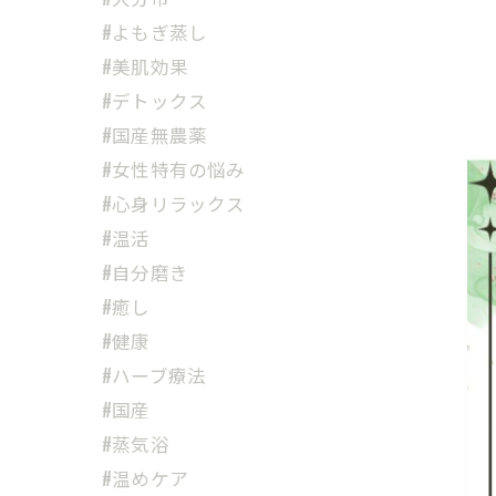
#よもぎ蒸し
#美肌効果
#デトックス
#国産無農薬
#女性特有の悩み
#心身リラックス
#温活
#自分磨き
#癒し
#健康
#ハーブ療法
#国産
#蒸気浴
#温めケア