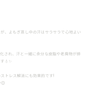
すが、よもぎ蒸し中の汗はサラサラで心地よい
性化され、汗と一緒に余分な皮脂や老廃物が排
す💧✨
ストレス解消にも効果的です!
😊