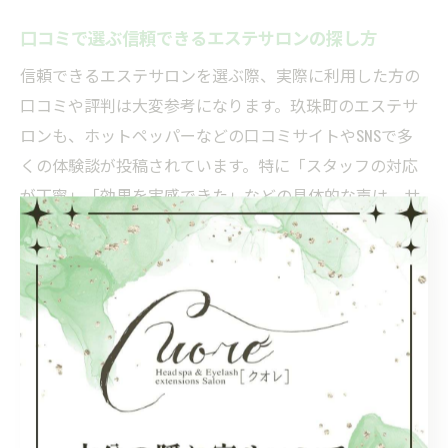
口コミで選ぶ信頼できるエステサロンの探し方
信頼できるエステサロンを選ぶ際、実際に利用した方の
口コミや評判は大変参考になります。玖珠町のエステサ
ロンも、ホットペッパーなどの口コミサイトやSNSで多
くの体験談が投稿されています。特に「スタッフの対応
が丁寧」「効果を実感できた」などの具体的な声は、サ
ロン選びの大きな判断基準となります。
口コミを見る際のポイントは、施術内容や雰囲気だけで
なく、衛生面やアフターケアについてもチェックするこ
とです。長く通っているリピーターの意見や、初めて利
用した方の感想を比較することで、より客観的な評価が
分かります。
注意点として、全ての口コミが正確とは限らないため、