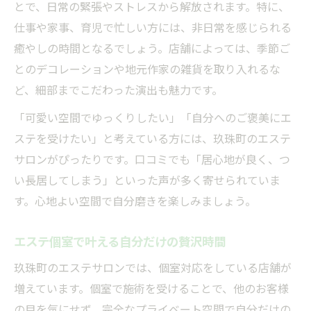
とで、日常の緊張やストレスから解放されます。特に、
テ
仕事や家事、育児で忙しい方には、非日常を感じられる
アロママッサージで心まで解きほぐす秘訣
癒やしの時間となるでしょう。店舗によっては、季節ご
エステでリフレッシュするおすすめシーン
とのデコレーションや地元作家の雑貨を取り入れるな
自分へのご褒美に選ぶ玖珠町エステの楽しみ方
ど、細部までこだわった演出も魅力です。
エステで叶える自分へのご褒美時間
「可愛い空間でゆっくりしたい」「自分へのご褒美にエ
玖珠町エステでの特別なリラクゼーション
ステを受けたい」と考えている方には、玖珠町のエステ
可愛い空間が魅力のエステサロン活用術
サロンがぴったりです。口コミでも「居心地が良く、つ
エステ個室で心身を癒す贅沢な過ごし方
い長居してしまう」といった声が多く寄せられていま
アロママッサージで贅沢気分を満喫する方
す。心地よい空間で自分磨きを楽しみましょう。
法
エステ個室で叶える自分だけの贅沢時間
玖珠町のエステサロンでは、個室対応をしている店舗が
増えています。個室で施術を受けることで、他のお客様
の目を気にせず、完全なプライベート空間で自分だけの