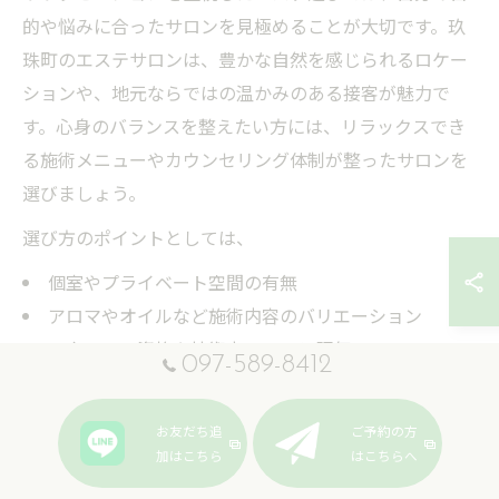
的や悩みに合ったサロンを見極めることが大切です。玖
珠町のエステサロンは、豊かな自然を感じられるロケー
ションや、地元ならではの温かみのある接客が魅力で
す。心身のバランスを整えたい方には、リラックスでき
る施術メニューやカウンセリング体制が整ったサロンを
選びましょう。
選び方のポイントとしては、
個室やプライベート空間の有無
アロマやオイルなど施術内容のバリエーション
スタッフの資格や技術力、口コミ評価
097-589-8412
アクセスや予約のしやすさ
などが挙げられます。特にアロママッサージやフェイシ
お友だち追
ご予約の方
ャルエステなど、心地よい香りや手技を楽しめるメニュ
加はこちら
はこちらへ
ーは高い人気を誇ります。