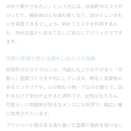
大分県玖珠町ならではの癒しを求めてエステへ
の中で癒やされたい」という方には、玖珠町のエステが
玖珠町エステで出会う地元特有の癒し空間
ぴったり。施術後は心も体も軽くなり、自分らしいきれ
地元産素材を活用したエステの魅力
いを実感できるでしょう。初めてエステを利用する人
エステで体感する玖珠町独自のリラックス
も、地元の温かいおもてなしに安心してリラックスでき
法
ます。
リラクゼーションを深めるアロママッサー
可愛い空間で受ける癒やしのエステ体験
ジ
メンズにもおすすめの玖珠町エステ
玖珠町のエステサロンは、内装にもこだわりがあり「可
リラクゼーションを満喫する秘訣を玖珠町で発
愛い」空間づくりを大切にしています。明るく清潔感の
見
あるインテリアや、心が和む小物・アロマの香りで、訪
れるだけで気分が上がると評判です。女性はもちろん、
エステ個室でゆったり過ごす癒しの時間
可愛らしい雰囲気が好きなメンズにも好評で、幅広い層
リラクゼーション重視のエステ選び方ポイ
に支持されています。
ント
プライベート感のある落ち着いた空間で施術を受けるこ
大分マッサージとの違いを知る玖珠町エス