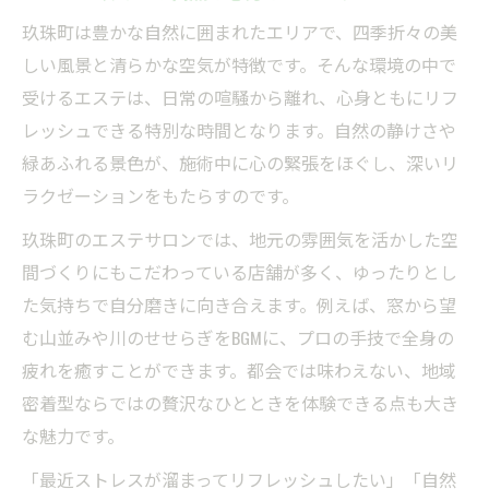
択
玖珠町は豊かな自然に囲まれたエリアで、四季折々の美
メンズにも人気の玖珠町エステの特徴とは
しい風景と清らかな空気が特徴です。そんな環境の中で
口コミで選ぶ信頼できるエステサロンの探
受けるエステは、日常の喧騒から離れ、心身ともにリフ
し方
レッシュできる特別な時間となります。自然の静けさや
緑あふれる景色が、施術中に心の緊張をほぐし、深いリ
ホットペッパーでエステ選びを賢く行う方
ラクゼーションをもたらすのです。
法
理想の美肌を叶える玖珠町エステの魅力
玖珠町のエステサロンでは、地元の雰囲気を活かした空
間づくりにもこだわっている店舗が多く、ゆったりとし
エステで実感する玖珠町ならではの美肌効
た気持ちで自分磨きに向き合えます。例えば、窓から望
果
む山並みや川のせせらぎをBGMに、プロの手技で全身の
メンズエステでも叶う理想の肌ケア体験
疲れを癒すことができます。都会では味わえない、地域
アロママッサージで美肌に導くエステ
密着型ならではの贅沢なひとときを体験できる点も大き
エステ個室で受ける丁寧な施術の魅力
な魅力です。
口コミ人気の高い玖珠町エステの秘密
「最近ストレスが溜まってリフレッシュしたい」「自然