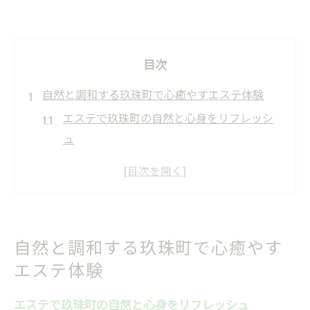
目次
自然と調和する玖珠町で心癒やすエステ体験
エステで玖珠町の自然と心身をリフレッシ
ュ
可愛い空間で受ける癒やしのエステ体験
エステ個室で叶える自分だけの贅沢時間
玖珠町エステでアロマの香りに包まれる
地元で話題のリラクゼーションエステ体験
自然と調和する玖珠町で心癒やす
きれいを磨くエステ選び方ガイドin玖珠町
エステ体験
玖珠町で自分に合ったエステの選び方
エステで玖珠町の自然と心身をリフレッシュ
個室エステが叶えるプライバシー重視の選