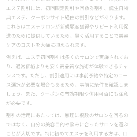
エステ割引には、初回限定割引や回数券割引、誕生日特
クーポン利用時の注意点と活用テクニック
典エステ、クーポンサイト経由の割引などがあります。
お得なエステ通いなら割引情報の見極めが鍵
これらはエステサロンが新規顧客獲得やリピート利用促
エステ割引情報の正しい見極め方とは
進のために提供しているため、賢く活用することで美容
失敗しないエステ通いに必要な割引選び
ケアのコストを大幅に抑えられます。
クーポンサイトの比較ポイントと活用法
例えば、エステ初回割引は多くのサロンで実施されてお
エステの割引内容をしっかり確認する方法
り、通常価格よりも安く高品質な施術が体験できるチャ
お得なエステ割引で継続通いを実現
ンスです。ただし、割引適用には事前予約や特定のコー
エステ割引チケットを使った賢い方法
ス選択が必要な場合もあるため、事前に条件を確認しま
エステ割引チケットの賢い入手方法
しょう。また、クーポンの有効期限や併用可否にも注意
が必要です。
チケット利用でエステをお得に体験
エステ割引チケット活用の注意点
割引の活用にあたっては、無理に複数のサロンを回るの
ではなく、自分の美容目的や悩みに合ったサロンを選ぶ
サロン選びでチケットを役立てる方法
ことが大切です。特に初めてエステを利用する方は、口
割引チケットとクーポンの違いを知ろう