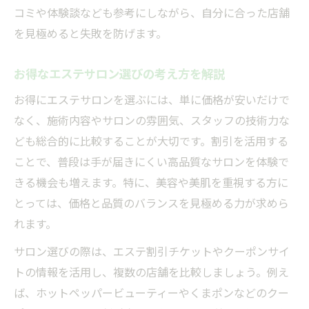
コミや体験談なども参考にしながら、自分に合った店舗
クーポンサイト活用で高品質エステ体験を実現
を見極めると失敗を防げます。
エステクーポンサイトの賢い使い方ガイド
高品質エステがお得になるサイト活用術
お得なエステサロン選びの考え方を解説
割引クーポンサイト比較のポイント
お得にエステサロンを選ぶには、単に価格が安いだけで
信頼できるエステ割引情報の見極め方
なく、施術内容やサロンの雰囲気、スタッフの技術力な
クーポンサイト利用時の注意点を紹介
ども総合的に比較することが大切です。割引を活用する
初回割引エステの魅力と注意点を徹底解説
ことで、普段は手が届きにくい高品質なサロンを体験で
きる機会も増えます。特に、美容や美肌を重視する方に
初回割引エステのメリットと選び方
とっては、価格と品質のバランスを見極める力が求めら
エステ割引初体験時の注意ポイント
れます。
お得な初回割引活用のコツと注意点
サロン選びの際は、エステ割引チケットやクーポンサイ
エステクーポンで初回体験を充実させる方
トの情報を活用し、複数の店舗を比較しましょう。例え
法
ば、ホットペッパービューティーやくまポンなどのクー
満足できるサロン探しと割引利用術