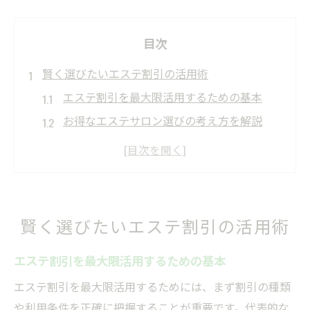
目次
賢く選びたいエステ割引の活用術
エステ割引を最大限活用するための基本
お得なエステサロン選びの考え方を解説
キャンペーンやクーポンサイトの選び方
エステ割引で重要な比較ポイントとは
高品質エステを割引で体験するコツ
エステクーポンで叶える美肌維持のコツ
賢く選びたいエステ割引の活用術
エステクーポン活用で美肌を目指す方法
エステ割引を最大限活用するための基本
美肌ケアとエステ割引の賢い組み合わせ
割引クーポンで効果的なエステ通いを実現
エステ割引を最大限活用するためには、まず割引の種類
や利用条件を正確に把握することが重要です。代表的な
エステ選びで美肌維持が叶う理由