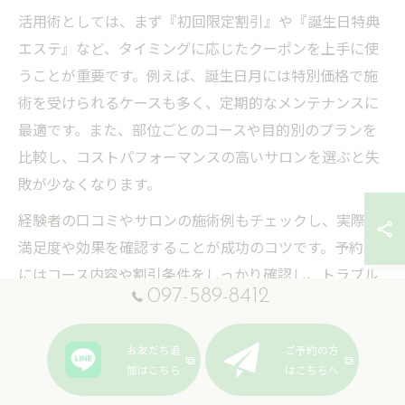
活用術としては、まず『初回限定割引』や『誕生日特典
エステ』など、タイミングに応じたクーポンを上手に使
うことが重要です。例えば、誕生日月には特別価格で施
術を受けられるケースも多く、定期的なメンテナンスに
最適です。また、部位ごとのコースや目的別のプランを
比較し、コストパフォーマンスの高いサロンを選ぶと失
敗が少なくなります。
経験者の口コミやサロンの施術例もチェックし、実際の
満足度や効果を確認することが成功のコツです。予約前
にはコース内容や割引条件をしっかり確認し、トラブル
097-589-8412
を未然に防ぎましょう。
割引クーポンサイト比較のポイント
お友だち追
ご予約の方
加はこちら
はこちらへ
エステ割引クーポンサイトを比較する際は、掲載サロン