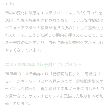
ます。
美容エステの注目メニューと人気の秘密
市場の変化に敏感なエステサロンでは、SNSや口コミを
エステの効果を実感できるポイント解説
活用した集客施策も強化されており、リアルな体験談や
エステ効果を高めるための大切な選び方
ビフォーアフターの写真が選択の決め手として重要視さ
最新トレンドを活かしたエステ効果実感術
れています。こうした新しい動向を押さえることで、エ
美容エステで満足度が高い理由とその根拠
ステ選びの幅も広がり、自分に最適な美容ケアが見つけ
エステメニュー選択時の効果の見極め方
やすくなっています。
2025年注目のエステポイントを徹底解説
エステの2025年流行予測と注目ポイント
自分らしい選択ならトレンドエステがおすすめ
2025年のエステ業界では「持続可能性」と「高機能メニ
自分に合うエステトレンドの見極め方
ュー」がキーワードとなる見込みです。環境配慮型のオ
美容目線で選ぶエステのトレンド活用術
ーガニック商材や、再生可能エネルギーを使用したサロ
パーソナライズドエステの選び方と魅力
ン運営など、サステナビリティを意識した取り組みが加
トレンドエステで叶える理想の美容ケア
速しています。
エステ選びで重視したい最新トレンド要素