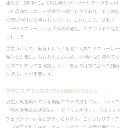
加えて、AI解析による肌診断やパーソナルデータを活用
話題のテクノロジー活用エステ体験記
した最適なメニュー提案が一般化しつつあり、より精度
最新テクノロジー導入エステの体験談紹介
の高い施術が期待されています。これにより、従来の
エステ業界の革新と話題の技術を解説
「一律メニュー」から「個別最適化」へのシフトが進む
美容エステで注目のAI活用体験の実際
でしょう。
フェイシャルエステと先端技術の融合事例
注意点として、最新トレンドを取り入れたメニューは一
テクノロジーが変えるエステの新しい価値
時的な人気に左右されやすいため、長期的な効果や安全
性のエビデンスを確認しつつ、自分の目的に合った施術
を選ぶことが重要です。
美容エステで人気を集める話題の技術とは
現在人気を集めている美容エステの技術には、「ハイフ
（高密度焦点式超音波）」や「ラジオ波」、「LEDフォト
フェイシャル」などが挙げられます。これらはリフトア
ップや肌の引き締め、エイジングケアに効果が期待でき