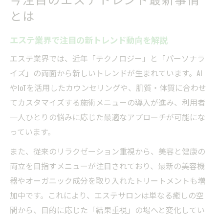
エステ業界が迎える2025年の新たな潮流
とは
エステトレンドがもたらす業界の変化分析
エステ業界で注目の新トレンド動向を解説
2025年の美容エステ人気メニューを読み解
く
エステ業界では、近年「テクノロジー」と「パーソナラ
エステ業界売上ランキングから見る今後
イズ」の両面から新しいトレンドが生まれています。AI
やIoTを活用したカウンセリングや、肌質・体質に合わせ
10年後のエステ業界像と新常識の芽生え
てカスタマイズする施術メニューの導入が進み、利用者
美容を高めるエステメニュー人気ランキング
一人ひとりの悩みに応じた最適なアプローチが可能にな
エステ人気メニュー最新ランキングを一挙
っています。
紹介
また、従来のリラクゼーション重視から、美容と健康の
フェイシャルエステで話題の施術と選び方
両立を目指すメニューが注目されており、最新の美容機
売れるエステメニューの特徴と美容効果解
器やオーガニック成分を取り入れたトリートメントも増
説
加中です。これにより、エステサロンは単なる癒しの空
エステメニューランキングから見るトレン
間から、目的に応じた「結果重視」の場へと変化してい
ド