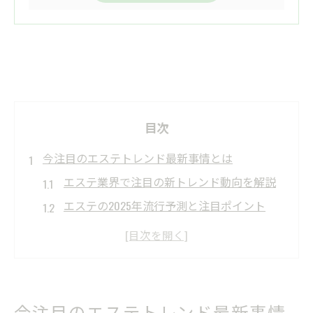
目次
今注目のエステトレンド最新事情とは
エステ業界で注目の新トレンド動向を解説
エステの2025年流行予測と注目ポイント
美容エステで人気を集める話題の技術とは
エステトレンドを押さえた最新ケアの特徴
フェイシャルエステの新しい魅力と選び方
エステ業界の変化を感じる2025年の展望
今注目のエステトレンド最新事情