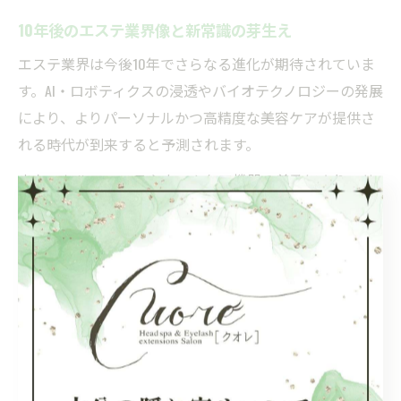
10年後のエステ業界像と新常識の芽生え
エステ業界は今後10年でさらなる進化が期待されていま
す。AI・ロボティクスの浸透やバイオテクノロジーの発展
により、よりパーソナルかつ高精度な美容ケアが提供さ
れる時代が到来すると予測されます。
また、セルフエステやホームケア機器の普及により、サ
ロンと自宅での美容ケアの境界が曖昧になっていく可能
性もあります。これに伴い、プロによるアドバイスやメ
ンテナンスの重要性がさらに高まるでしょう。
新常識として「健康と美容の両立」「持続可能な美し
さ」が重視されるようになり、エステの役割が単なる外
見ケアから、心身のトータルサポートへと変化すること
が期待されています。