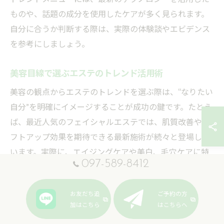
ものや、話題の成分を使用したケアが多く見られます。
自分に合うか判断する際は、実際の体験談やエビデンス
を参考にしましょう。
美容目線で選ぶエステのトレンド活用術
美容の観点からエステのトレンドを選ぶ際は、“なりたい
自分”を明確にイメージすることが成功の鍵です。たとえ
ば、最近人気のフェイシャルエステでは、肌質改善やリ
フトアップ効果を期待できる最新施術が続々と登場して
います。実際に、エイジングケアや美白、毛穴ケアに特
097-589-8412
化したメニューは幅広い年代の女性に注目されていま
す。
お友だち追
ご予約の方
失敗しないためには、サロンが導入している技術や成
加はこちら
はこちらへ
分、使用する機器の特徴をきちんと理解することが重要