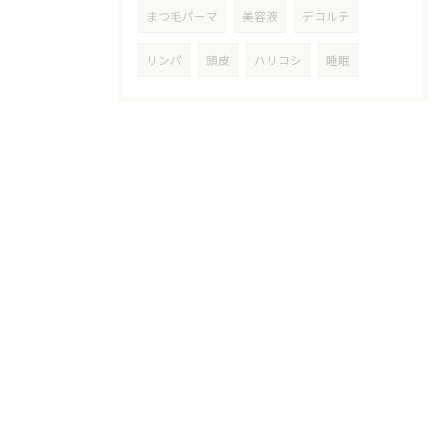
まつ毛パーマ
美容液
デコルテ
リンパ
頭皮
ハリコシ
睡眠