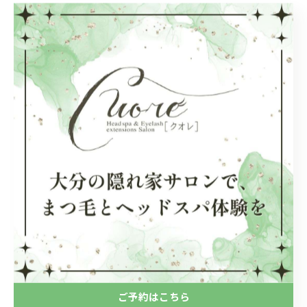
自分磨き
極上のひととき
香りの癒し
瞑想
新しい自分
リフレッシュタイム
私だけの時間
メンテナンス
心と身体の健康
癒される時間
最高のリラックス
ヘッドマッサージ
ご予約はこちら
大分駅近くで受けるヘッドスパ