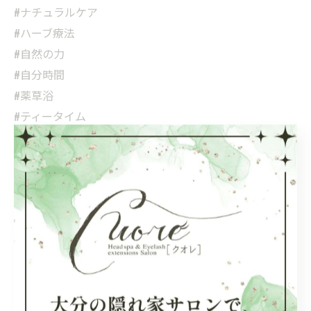
#ナチュラルケア
#ハーブ療法
#自然の力
#自分時間
#薬草浴
#ティータイム
#心の癒し
#体調管理
#冬の楽しみ
#暮らしを豊かに
#温泉気分
#デトックス効果
#リフレッシュ
#フィトテラピー
#美と健康