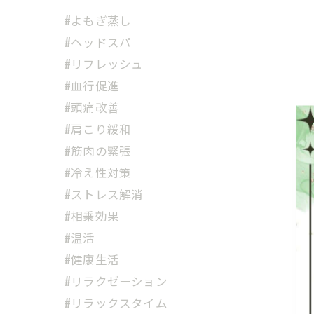
#よもぎ蒸し
#ヘッドスパ
#リフレッシュ
#血行促進
#頭痛改善
#肩こり緩和
#筋肉の緊張
#冷え性対策
#ストレス解消
#相乗効果
#温活
#健康生活
#リラクゼーション
#リラックスタイム